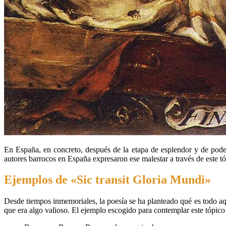
En España, en concreto, después de la etapa de esplendor y de poder
autores barrocos en España expresaron ese malestar a través de este t
Ejemplos de «Sic transit Gloria Mundi»
Desde tiempos inmemoriales, la poesía se ha planteado qué es todo aq
que era algo valioso. El ejemplo escogido para contemplar este tópic