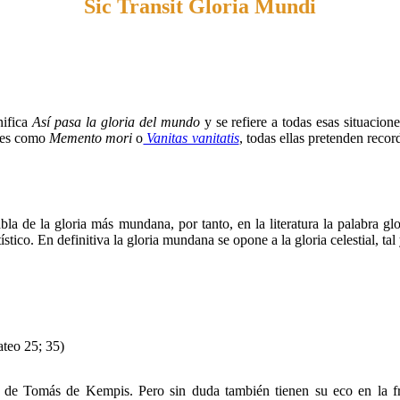
Sic Transit Gloria Mundi
nifica
Así pasa la gloria del mundo
y se refiere a todas esas situacion
ones como
Memento mori
o
Vanitas vanitatis
, todas ellas pretenden reco
la de la gloria más mundana, por tanto, en la literatura la palabra glo
ístico. En definitiva la gloria mundana se opone a la gloria celestial, 
ateo 25; 35)
, de Tomás de Kempis. Pero sin duda también tienen su eco en la fr