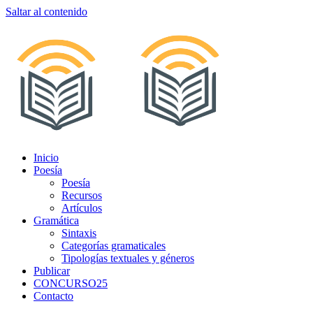
Saltar al contenido
Inicio
Poesía
Poesía
Recursos
Artículos
Gramática
Sintaxis
Categorías gramaticales
Tipologías textuales y géneros
Publicar
CONCURSO25
Contacto