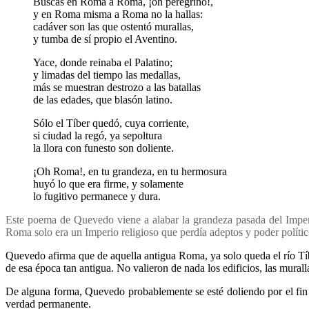
Buscas en Roma a Roma, ¡oh peregrino!,
y en Roma misma a Roma no la hallas:
cadáver son las que ostentó murallas,
y tumba de sí propio el Aventino.
Yace, donde reinaba el Palatino;
y limadas del tiempo las medallas,
más se muestran destrozo a las batallas
de las edades, que blasón latino.
Sólo el Tíber quedó, cuya corriente,
si ciudad la regó, ya sepoltura
la llora con funesto son doliente.
¡Oh Roma!, en tu grandeza, en tu hermosura
huyó lo que era firme, y solamente
lo fugitivo permanece y dura.
Este poema de Quevedo viene a alabar la grandeza pasada del Imper
Roma solo era un Imperio religioso que perdía adeptos y poder polític
Quevedo afirma que de aquella antigua Roma, ya solo queda el río Tíb
de esa época tan antigua. No valieron de nada los edificios, las mura
De alguna forma, Quevedo probablemente se esté doliendo por el fin 
verdad permanente.