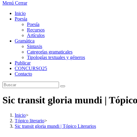
Menú
Cerrar
Inicio
Poesía
Poesía
Recursos
Artículos
Gramática
Sintaxis
Categorías gramaticales
Tipologías textuales y géneros
Publicar
CONCURSO25
Contacto
Sic transit gloria mundi | Tópico
Inicio
>
Tópico literario
>
Sic transit gloria mundi | Tópico Literarios