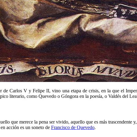
 de Carlos V y Felipe II, vino una etapa de crisis, en la que el Imper
ópico literario, como Quevedo o Góngora en la poesía, o Valdés del Leal
uello que merece la pena ser vivido, aquello que es más trascendente y
o en acción es un soneto de
Francisco de Quevedo
.