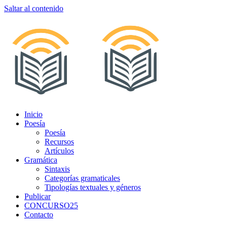
Saltar al contenido
Inicio
Poesía
Poesía
Recursos
Artículos
Gramática
Sintaxis
Categorías gramaticales
Tipologías textuales y géneros
Publicar
CONCURSO25
Contacto