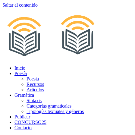
Saltar al contenido
Inicio
Poesía
Poesía
Recursos
Artículos
Gramática
Sintaxis
Categorías gramaticales
Tipologías textuales y géneros
Publicar
CONCURSO25
Contacto