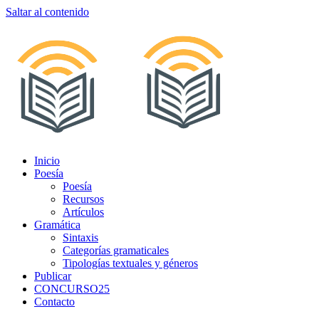
Saltar al contenido
Inicio
Poesía
Poesía
Recursos
Artículos
Gramática
Sintaxis
Categorías gramaticales
Tipologías textuales y géneros
Publicar
CONCURSO25
Contacto