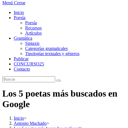
Menú
Cerrar
Inicio
Poesía
Poesía
Recursos
Artículos
Gramática
Sintaxis
Categorías gramaticales
Tipologías textuales y géneros
Publicar
CONCURSO25
Contacto
Los 5 poetas más buscados en
Google
Inicio
>
Antonio Machado
>