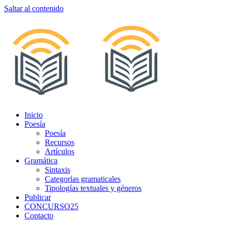
Saltar al contenido
Inicio
Poesía
Poesía
Recursos
Artículos
Gramática
Sintaxis
Categorías gramaticales
Tipologías textuales y géneros
Publicar
CONCURSO25
Contacto