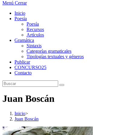
Menú
Cerrar
Inicio
Poesía
Poesía
Recursos
Artículos
Gramática
Sintaxis
Categorías gramaticales
Tipologías textuales y géneros
Publicar
CONCURSO25
Contacto
Juan Boscán
Inicio
>
Juan Boscán