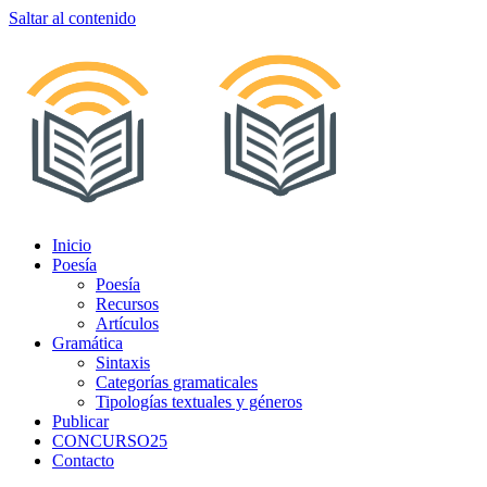
Saltar al contenido
Inicio
Poesía
Poesía
Recursos
Artículos
Gramática
Sintaxis
Categorías gramaticales
Tipologías textuales y géneros
Publicar
CONCURSO25
Contacto