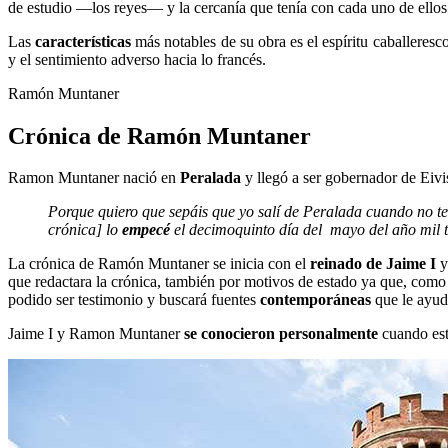
de estudio —los reyes— y la cercanía que tenía con cada uno de ellos. 
Las
características
más notables de su obra es el espíritu caballeresc
y el sentimiento adverso hacia lo francés.
Ramón Muntaner
Crónica de Ramón Muntaner
Ramon Muntaner nació en
Peralada
y llegó a ser gobernador de Eivi
Porque quiero que sepáis que yo salí de Peralada cuando no tení
crónica] lo
empecé
el decimoquinto día del mayo del año mil t
La crónica de Ramón Muntaner se inicia con el
reinado de Jaime I
y
que redactara la crónica, también por motivos de estado ya que, com
podido ser testimonio y buscará fuentes
contemporáneas
que le ayuda
Jaime I y Ramon Muntaner
se conocieron personalmente
cuando este