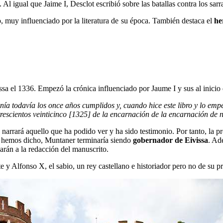
Al igual que Jaime I, Desclot escribió sobre las batallas contra los sar
o, muy influenciado por la literatura de su época. También destaca el
he
ssa el 1336. Empezó la crónica influenciado por Jaume I y sus al inici
a todavía los once años cumplidos y, cuando hice este libro y lo empecé
rescientos veinticinco [1325] de la encarnación de la encarnación de n
 narrará aquello que ha podido ver y ha sido testimonio. Por tanto, la pr
o hemos dicho, Muntaner terminaría siendo
gobernador de Eivissa
. Ad
rán a la redacción del manuscrito.
 y Alfonso X, el sabio, un rey castellano e historiador pero no de su pr