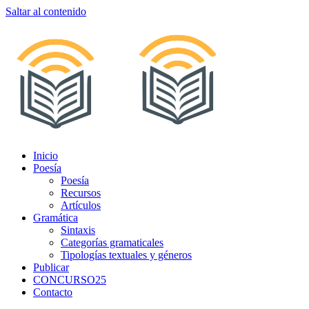
Saltar al contenido
Inicio
Poesía
Poesía
Recursos
Artículos
Gramática
Sintaxis
Categorías gramaticales
Tipologías textuales y géneros
Publicar
CONCURSO25
Contacto