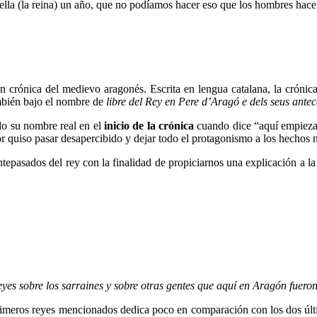
n ella (la reina) un año, que no podíamos hacer eso que los hombres hac
an crónica del medievo aragonés. Escrita en lengua catalana, la cróni
mbién bajo el nombre de
libre del Rey en Pere d’Aragó e dels seus antec
do su nombre real en el
inicio de la crónica
cuando dice “aquí empieza 
 quiso pasar desapercibido y dejar todo el protagonismo a los hechos n
antepasados del rey con la finalidad de propiciarnos una explicación a 
yes sobre los sarraines y sobre otras gentes que aquí en Aragón fueron 
 primeros reyes mencionados dedica poco en comparación con los dos últ