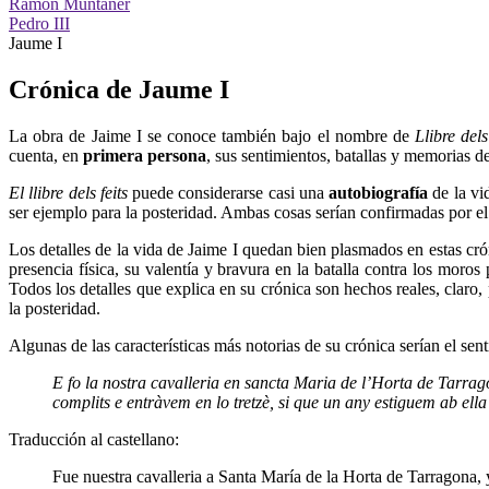
Ramón Muntaner
Pedro III
Jaume I
Crónica de Jaume I
La obra de Jaime I se conoce también bajo el nombre de
Llibre del
cuenta, en
primera persona
, sus sentimientos, batallas y memorias d
El llibre dels feits
puede considerarse casi una
autobiografía
de la vi
ser ejemplo para la posteridad. Ambas cosas serían confirmadas por el
Los detalles de la vida de Jaime I quedan bien plasmados en estas cróni
presencia física, su valentía y bravura en la batalla contra los moros
Todos los detalles que explica en su crónica son hechos reales, claro
la posteridad.
Algunas de las características más notorias de su crónica serían el sen
E fo la nostra cavalleria en sancta Maria de l’Horta de Tarrag
complits e entràvem en lo tretzè, si que un any estiguem ab ell
Traducción al castellano:
Fue nuestra cavalleria a Santa María de la Horta de Tarragona,