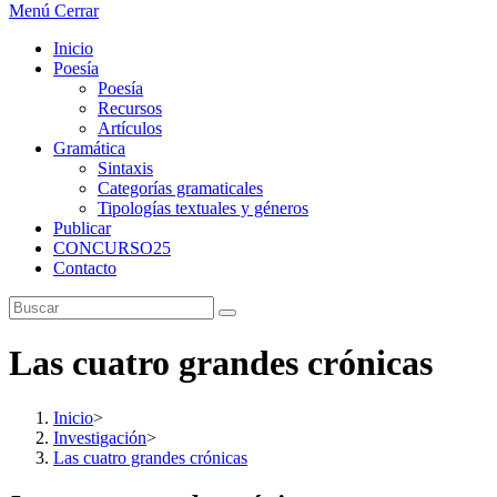
Menú
Cerrar
Inicio
Poesía
Poesía
Recursos
Artículos
Gramática
Sintaxis
Categorías gramaticales
Tipologías textuales y géneros
Publicar
CONCURSO25
Contacto
Las cuatro grandes crónicas
Inicio
>
Investigación
>
Las cuatro grandes crónicas