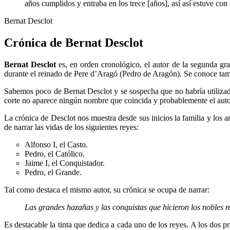
años cumplidos y entraba en los trece [años], así así estuve co
Bernat Desclot
Crónica de Bernat Desclot
Bernat
Desclot
es, en orden cronológico, el autor de la segunda gr
durante el reinado de Pere d’Aragó (Pedro de Aragón). Se conoce ta
Sabemos poco de Bernat Desclot y se sospecha que no habría utiliza
corte no aparece ningún nombre que coincida y probablemente el autor
La crónica de Desclot nos muestra desde sus inicios la familia y los 
de narrar las vidas de los siguientes reyes:
Alfonso I, el Casto.
Pedro, el Católico.
Jaime I, el Conquistador.
Pedro, el Grande.
Tal como destaca el mismo autor, su crónica se ocupa de narrar:
Las grandes hazañas y las conquistas que hicieron los nobles re
Es destacable la tinta que dedica a cada uno de los reyes. A los dos