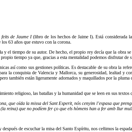
s feits de Jaume I
(libro de los hechos de Jaime I). Está considerada la
e los 63 años que estuvo con la corona.
da y el tiempo de su autor. De hecho, el propio rey decía que la obra se
 propio tiempo ya que, gracias a esta mentalidad podemos disfrutar de s
cas así como sus gestiones políticas. Es destacable de su obra la referenc
 para la conquista de Valencia y Mallorca, su generosidad, lealtad y cort
, pero también están ligeramente adornados y maquillados por la pluma de
timiento religioso, las batallas y la humanidad que se leen en sus textos
ona, que oïda la missa del Sant Esperit, nós cenyim l’espasa que preng
a (la reina) que no podíem fer ço que els hòmens han a fer amb llur mul
 y después de escuchar la misa del Santo Espíritu, nos ceñimos la espa