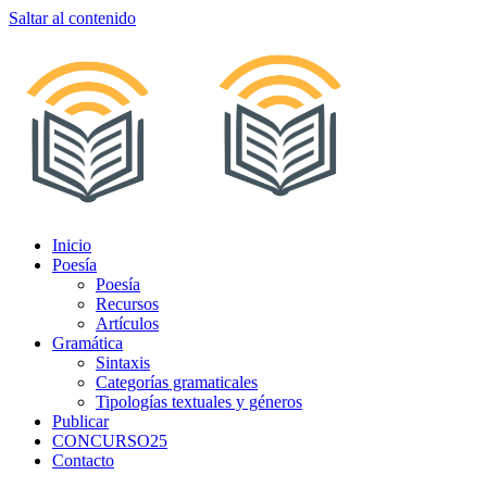
Saltar al contenido
Inicio
Poesía
Poesía
Recursos
Artículos
Gramática
Sintaxis
Categorías gramaticales
Tipologías textuales y géneros
Publicar
CONCURSO25
Contacto