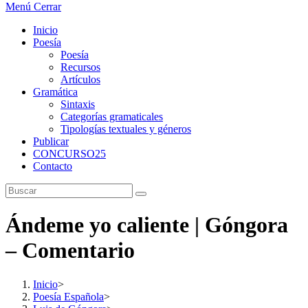
Menú
Cerrar
Inicio
Poesía
Poesía
Recursos
Artículos
Gramática
Sintaxis
Categorías gramaticales
Tipologías textuales y géneros
Publicar
CONCURSO25
Contacto
Ándeme yo caliente | Góngora
– Comentario
Inicio
>
Poesía Española
>