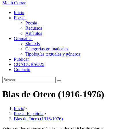
Menú
Cerrar
Inicio
Poesía
Poesía
Recursos
Artículos
Gramática
Sintaxis
Categorías gramaticales
Tipologías textuales y géneros
Publicar
CONCURSO25
Contacto
Blas de Otero (1916-1976)
Inicio
>
Poesía Española
>
Blas de Otero (1916-1976)
Estos son los poemas más destacados de Blas de Otero: