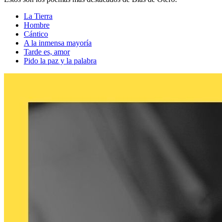
La Tierra
Hombre
Cántico
A la inmensa mayoría
Tarde es, amor
Pido la paz y la palabra