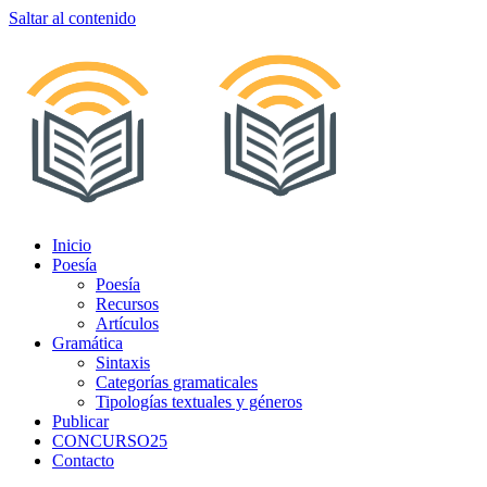
Saltar al contenido
Inicio
Poesía
Poesía
Recursos
Artículos
Gramática
Sintaxis
Categorías gramaticales
Tipologías textuales y géneros
Publicar
CONCURSO25
Contacto