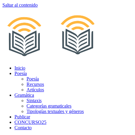
Saltar al contenido
Inicio
Poesía
Poesía
Recursos
Artículos
Gramática
Sintaxis
Categorías gramaticales
Tipologías textuales y géneros
Publicar
CONCURSO25
Contacto