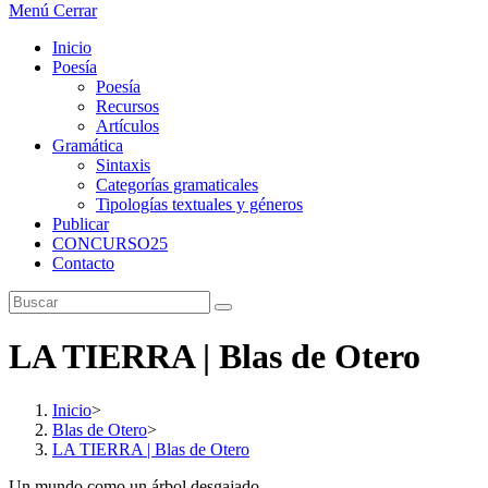
Menú
Cerrar
Inicio
Poesía
Poesía
Recursos
Artículos
Gramática
Sintaxis
Categorías gramaticales
Tipologías textuales y géneros
Publicar
CONCURSO25
Contacto
LA TIERRA | Blas de Otero
Inicio
>
Blas de Otero
>
LA TIERRA | Blas de Otero
Un mundo como un árbol desgajado.