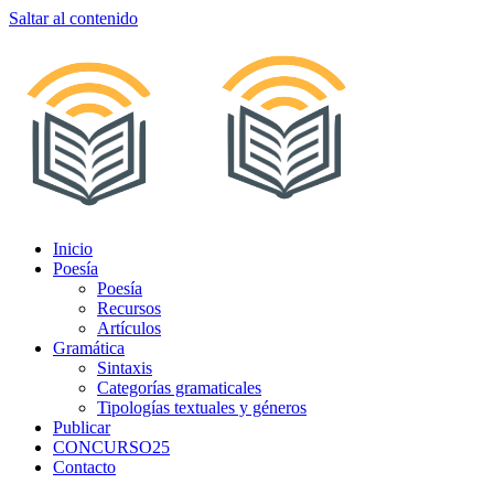
Saltar al contenido
Inicio
Poesía
Poesía
Recursos
Artículos
Gramática
Sintaxis
Categorías gramaticales
Tipologías textuales y géneros
Publicar
CONCURSO25
Contacto