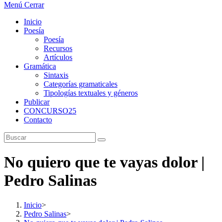
Menú
Cerrar
Inicio
Poesía
Poesía
Recursos
Artículos
Gramática
Sintaxis
Categorías gramaticales
Tipologías textuales y géneros
Publicar
CONCURSO25
Contacto
No quiero que te vayas dolor |
Pedro Salinas
Inicio
>
Pedro Salinas
>