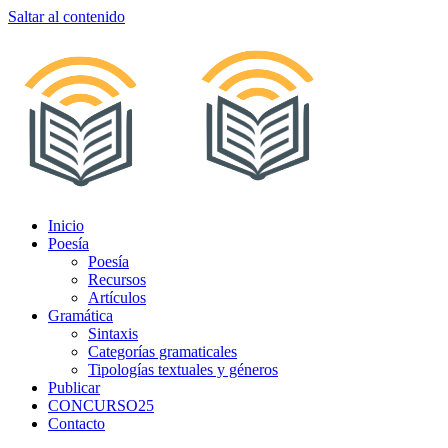
Saltar al contenido
Inicio
Poesía
Poesía
Recursos
Artículos
Gramática
Sintaxis
Categorías gramaticales
Tipologías textuales y géneros
Publicar
CONCURSO25
Contacto