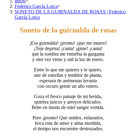
Inicio
>
Federico García Lorca
>
SONETO DE LA GUIRNALDA DE ROSAS | Federico
García Lorca
Soneto de la guirnalda de rosas
¡Esa guirnalda! ¡pronto! ¡que me muero!
¡Teje deprisa! ¡canta! ¡gime! ¡canta!
que la sombra me enturbia la garganta
y otra vez viene y mil la luz de enero.
Entre lo que me quieres y te quiero,
aire de estrellas y temblor de planta,
espesura de anémonas levanta
con oscuro gemir un año entero.
Goza el fresco paisaje de mi herida,
quiebra juncos y arroyos delicados.
Bebe en muslo de miel sangre vertida.
Pero ¡pronto! Que unidos, enlazados,
boca rota de amor y alma mordida,
el tiempo nos encuentre destrozados.