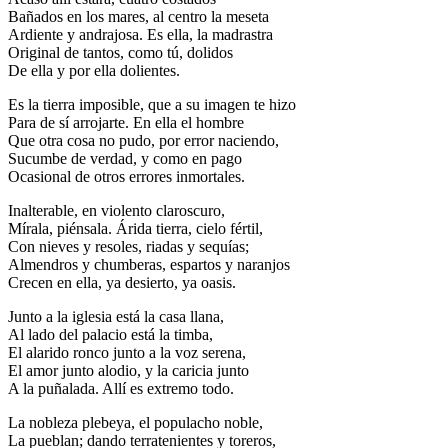
Bañados en los mares, al centro la meseta
Ardiente y andrajosa. Es ella, la madrastra
Original de tantos, como tú, dolidos
De ella y por ella dolientes.
Es la tierra imposible, que a su imagen te hizo
Para de sí arrojarte. En ella el hombre
Que otra cosa no pudo, por error naciendo,
Sucumbe de verdad, y como en pago
Ocasional de otros errores inmortales.
Inalterable, en violento claroscuro,
Mírala, piénsala. Árida tierra, cielo fértil,
Con nieves y resoles, riadas y sequías;
Almendros y chumberas, espartos y naranjos
Crecen en ella, ya desierto, ya oasis.
Junto a la iglesia está la casa llana,
Al lado del palacio está la timba,
El alarido ronco junto a la voz serena,
El amor junto alodio, y la caricia junto
A la puñalada. Allí es extremo todo.
La nobleza plebeya, el populacho noble,
La pueblan; dando terratenientes y toreros,