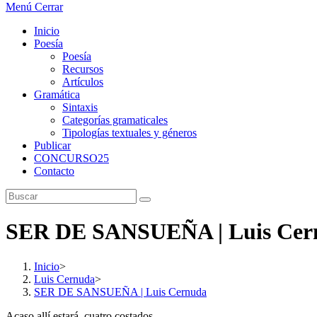
Menú
Cerrar
Inicio
Poesía
Poesía
Recursos
Artículos
Gramática
Sintaxis
Categorías gramaticales
Tipologías textuales y géneros
Publicar
CONCURSO25
Contacto
SER DE SANSUEÑA | Luis Cer
Inicio
>
Luis Cernuda
>
SER DE SANSUEÑA | Luis Cernuda
Acaso allí estará, cuatro costados