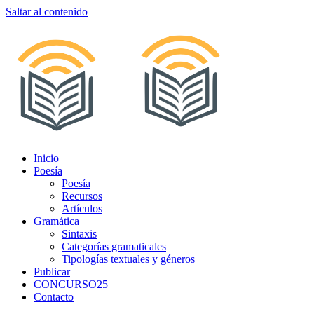
Saltar al contenido
Inicio
Poesía
Poesía
Recursos
Artículos
Gramática
Sintaxis
Categorías gramaticales
Tipologías textuales y géneros
Publicar
CONCURSO25
Contacto