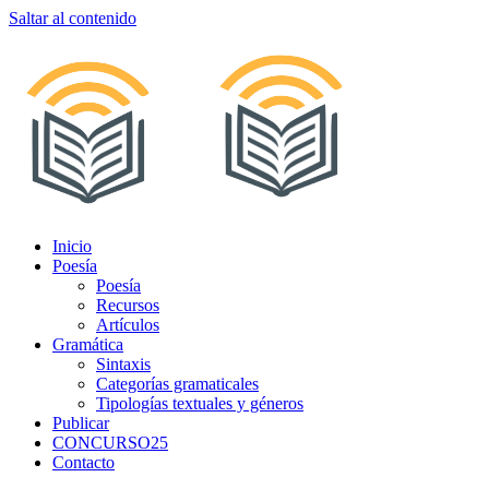
Saltar al contenido
Inicio
Poesía
Poesía
Recursos
Artículos
Gramática
Sintaxis
Categorías gramaticales
Tipologías textuales y géneros
Publicar
CONCURSO25
Contacto