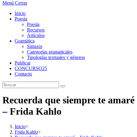
Menú
Cerrar
Inicio
Poesía
Poesía
Recursos
Artículos
Gramática
Sintaxis
Categorías gramaticales
Tipologías textuales y géneros
Publicar
CONCURSO25
Contacto
Recuerda que siempre te amaré
– Frida Kahlo
Inicio
>
Frida Kahlo
>