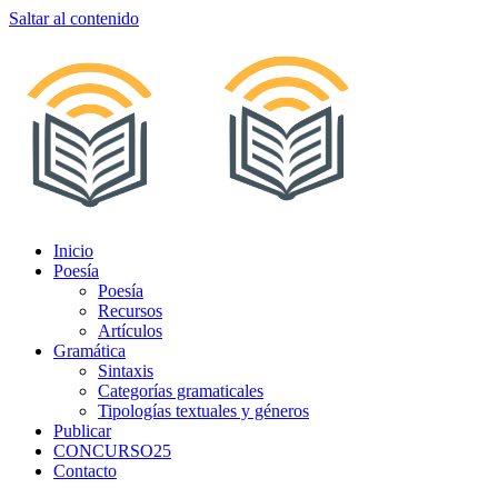
Saltar al contenido
Inicio
Poesía
Poesía
Recursos
Artículos
Gramática
Sintaxis
Categorías gramaticales
Tipologías textuales y géneros
Publicar
CONCURSO25
Contacto