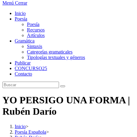
Menú
Cerrar
Inicio
Poesía
Poesía
Recursos
Artículos
Gramática
Sintaxis
Categorías gramaticales
Tipologías textuales y géneros
Publicar
CONCURSO25
Contacto
YO PERSIGO UNA FORMA |
Rubén Darío
Inicio
>
Poesía Española
>