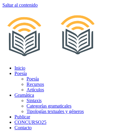
Saltar al contenido
Inicio
Poesía
Poesía
Recursos
Artículos
Gramática
Sintaxis
Categorías gramaticales
Tipologías textuales y géneros
Publicar
CONCURSO25
Contacto