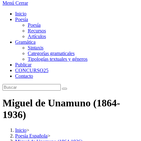
Menú
Cerrar
Inicio
Poesía
Poesía
Recursos
Artículos
Gramática
Sintaxis
Categorías gramaticales
Tipologías textuales y géneros
Publicar
CONCURSO25
Contacto
Miguel de Unamuno (1864-
1936)
Inicio
>
Poesía Española
>