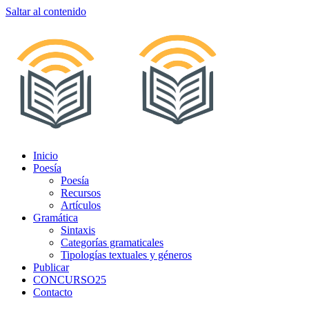
Saltar al contenido
Inicio
Poesía
Poesía
Recursos
Artículos
Gramática
Sintaxis
Categorías gramaticales
Tipologías textuales y géneros
Publicar
CONCURSO25
Contacto