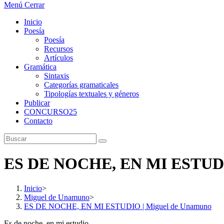
Menú
Cerrar
Inicio
Poesía
Poesía
Recursos
Artículos
Gramática
Sintaxis
Categorías gramaticales
Tipologías textuales y géneros
Publicar
CONCURSO25
Contacto
ES DE NOCHE, EN MI ESTUDI
Inicio
>
Miguel de Unamuno
>
ES DE NOCHE, EN MI ESTUDIO | Miguel de Unamuno
Es de noche, en mi estudio.