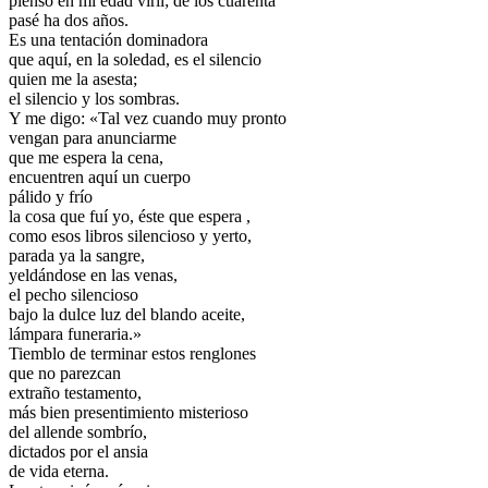
pienso en mi edad viril; de los cuarenta
pasé ha dos años.
Es una tentación dominadora
que aquí, en la soledad, es el silencio
quien me la asesta;
el silencio y los sombras.
Y me digo: «Tal vez cuando muy pronto
vengan para anunciarme
que me espera la cena,
encuentren aquí un cuerpo
pálido y frío
la cosa que fuí yo, éste que espera ,
como esos libros silencioso y yerto,
parada ya la sangre,
yeldándose en las venas,
el pecho silencioso
bajo la dulce luz del blando aceite,
lámpara funeraria.»
Tiemblo de terminar estos renglones
que no parezcan
extraño testamento,
más bien presentimiento misterioso
del allende sombrío,
dictados por el ansia
de vida eterna.