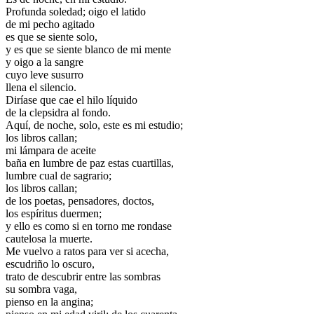
Profunda soledad; oigo el latido
de mi pecho agitado
es que se siente solo,
y es que se siente blanco de mi mente
y oigo a la sangre
cuyo leve susurro
llena el silencio.
Diríase que cae el hilo líquido
de la clepsidra al fondo.
Aquí, de noche, solo, este es mi estudio;
los libros callan;
mi lámpara de aceite
baña en lumbre de paz estas cuartillas,
lumbre cual de sagrario;
los libros callan;
de los poetas, pensadores, doctos,
los espíritus duermen;
y ello es como si en torno me rondase
cautelosa la muerte.
Me vuelvo a ratos para ver si acecha,
escudriño lo oscuro,
trato de descubrir entre las sombras
su sombra vaga,
pienso en la angina;