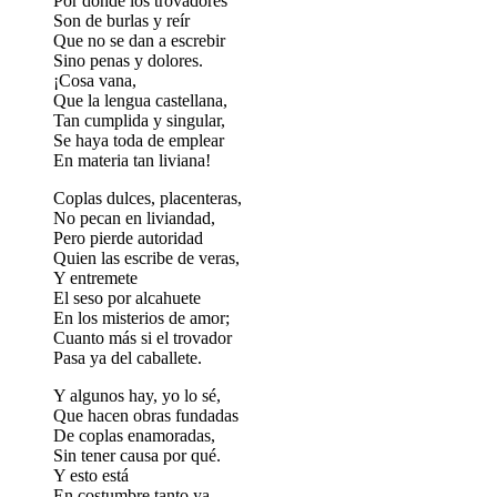
Por donde los trovadores
Son de burlas y reír
Que no se dan a escrebir
Sino penas y dolores.
¡Cosa vana,
Que la lengua castellana,
Tan cumplida y singular,
Se haya toda de emplear
En materia tan liviana!
Coplas dulces, placenteras,
No pecan en liviandad,
Pero pierde autoridad
Quien las escribe de veras,
Y entremete
El seso por alcahuete
En los misterios de amor;
Cuanto más si el trovador
Pasa ya del caballete.
Y algunos hay, yo lo sé,
Que hacen obras fundadas
De coplas enamoradas,
Sin tener causa por qué.
Y esto está
En costumbre tanto ya,