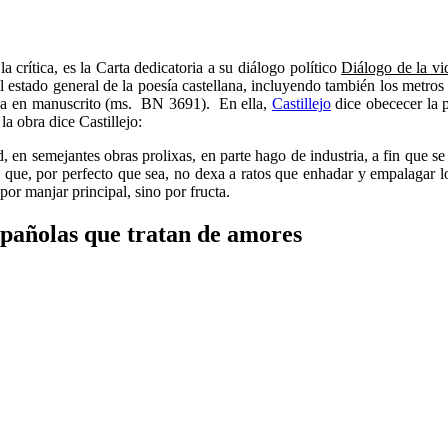
 crítica, es la Carta dedicatoria a su diálogo político
Diálogo de la vi
l estado general de la poesía castellana, incluyendo también los metros
erva en manuscrito (ms. BN 3691). En ella,
Castillejo
dice obececer la p
la obra dice Castillejo:
ad, en semejantes obras prolixas, en parte hago de industria, a fin que
r, que, por perfecto que sea, no dexa a ratos que enhadar y empalagar lo
or manjar principal, sino por fructa.
spañolas que tratan de amores