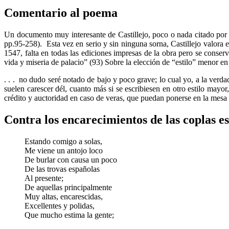
Comentario al poema
Un documento muy interesante de Castillejo, poco o nada citado por la
pp.95-258). Esta vez en serio y sin ninguna sorna, Castillejo valora e
1547, falta en todas las ediciones impresas de la obra pero se cons
vida y miseria de palacio” (93) Sobre la elección de “estilo” menor en 
. . . no dudo seré notado de bajo y poco grave; lo cual yo, a la verd
suelen carescer dél, cuanto más si se escribiesen en otro estilo mayo
crédito y auctoridad en caso de veras, que puedan ponerse en la mesa p
Contra los encarecimientos de las coplas e
Estando comigo a solas,
Me viene un antojo loco
De burlar con causa un poco
De las trovas españolas
Al presente;
De aquellas principalmente
Muy altas, encarescidas,
Excellentes y polidas,
Que mucho estima la gente;