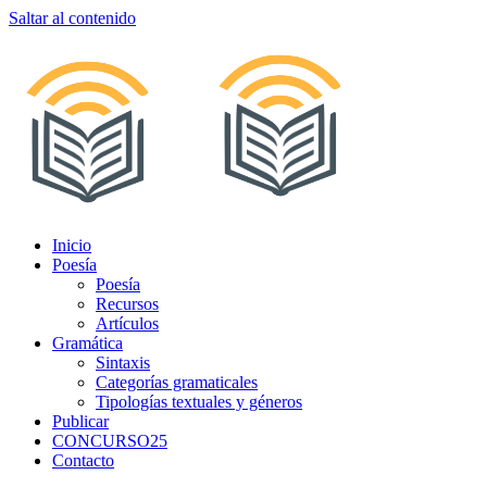
Saltar al contenido
Inicio
Poesía
Poesía
Recursos
Artículos
Gramática
Sintaxis
Categorías gramaticales
Tipologías textuales y géneros
Publicar
CONCURSO25
Contacto