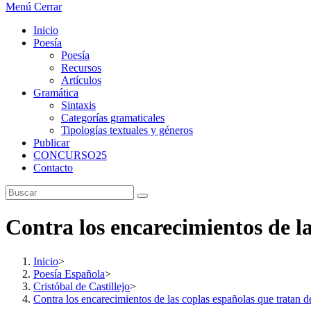
Menú
Cerrar
Inicio
Poesía
Poesía
Recursos
Artículos
Gramática
Sintaxis
Categorías gramaticales
Tipologías textuales y géneros
Publicar
CONCURSO25
Contacto
Contra los encarecimientos de l
Inicio
>
Poesía Española
>
Cristóbal de Castillejo
>
Contra los encarecimientos de las coplas españolas que tratan 