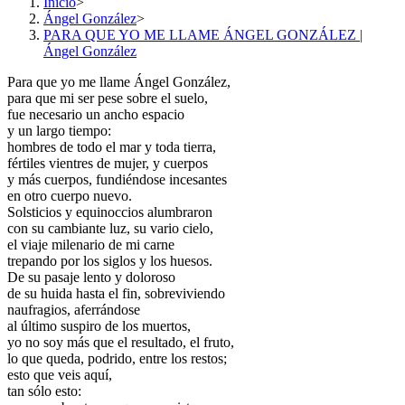
Inicio
>
Ángel González
>
PARA QUE YO ME LLAME ÁNGEL GONZÁLEZ |
Ángel González
Para que yo me llame Ángel González,
para que mi ser pese sobre el suelo,
fue necesario un ancho espacio
y un largo tiempo:
hombres de todo el mar y toda tierra,
fértiles vientres de mujer, y cuerpos
y más cuerpos, fundiéndose incesantes
en otro cuerpo nuevo.
Solsticios y equinoccios alumbraron
con su cambiante luz, su vario cielo,
el viaje milenario de mi carne
trepando por los siglos y los huesos.
De su pasaje lento y doloroso
de su huida hasta el fin, sobreviviendo
naufragios, aferrándose
al último suspiro de los muertos,
yo no soy más que el resultado, el fruto,
lo que queda, podrido, entre los restos;
esto que veis aquí,
tan sólo esto: