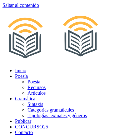
Saltar al contenido
Inicio
Poesía
Poesía
Recursos
Artículos
Gramática
Sintaxis
Categorías gramaticales
Tipologías textuales y géneros
Publicar
CONCURSO25
Contacto