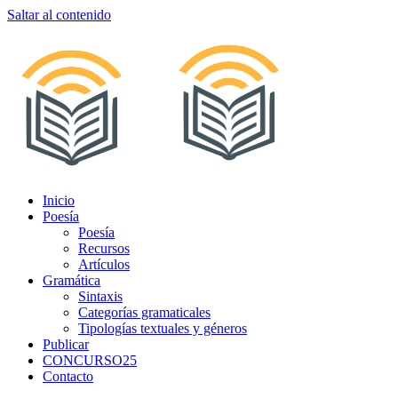
Saltar al contenido
Inicio
Poesía
Poesía
Recursos
Artículos
Gramática
Sintaxis
Categorías gramaticales
Tipologías textuales y géneros
Publicar
CONCURSO25
Contacto