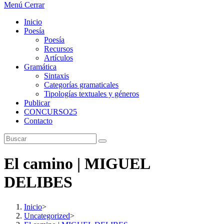
Menú
Cerrar
Inicio
Poesía
Poesía
Recursos
Artículos
Gramática
Sintaxis
Categorías gramaticales
Tipologías textuales y géneros
Publicar
CONCURSO25
Contacto
El camino | MIGUEL
DELIBES
Inicio
>
Uncategorized
>