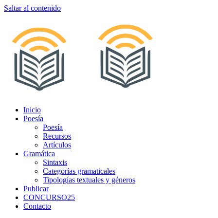
Saltar al contenido
Inicio
Poesía
Poesía
Recursos
Artículos
Gramática
Sintaxis
Categorías gramaticales
Tipologías textuales y géneros
Publicar
CONCURSO25
Contacto