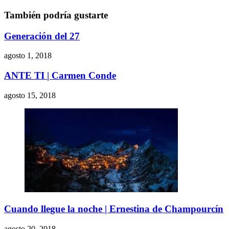
También podría gustarte
Generación del 27
agosto 1, 2018
ANTE TI | Carmen Conde
agosto 15, 2018
Cuando llegue la noche | Ernestina de Champourcín
agosto 20, 2018