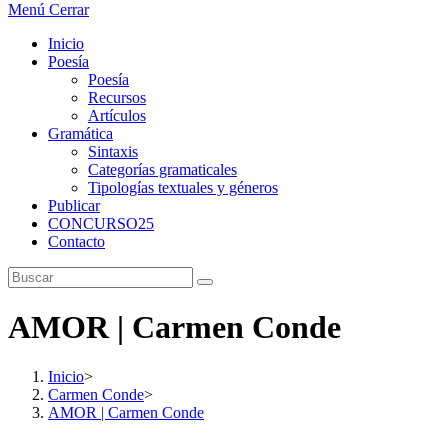
Menú
Cerrar
Inicio
Poesía
Poesía
Recursos
Artículos
Gramática
Sintaxis
Categorías gramaticales
Tipologías textuales y géneros
Publicar
CONCURSO25
Contacto
AMOR | Carmen Conde
Inicio
>
Carmen Conde
>
AMOR | Carmen Conde