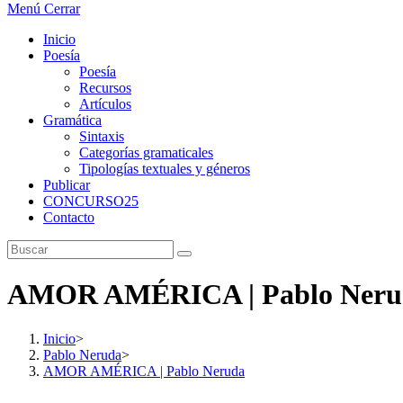
Menú
Cerrar
Inicio
Poesía
Poesía
Recursos
Artículos
Gramática
Sintaxis
Categorías gramaticales
Tipologías textuales y géneros
Publicar
CONCURSO25
Contacto
AMOR AMÉRICA | Pablo Neru
Inicio
>
Pablo Neruda
>
AMOR AMÉRICA | Pablo Neruda