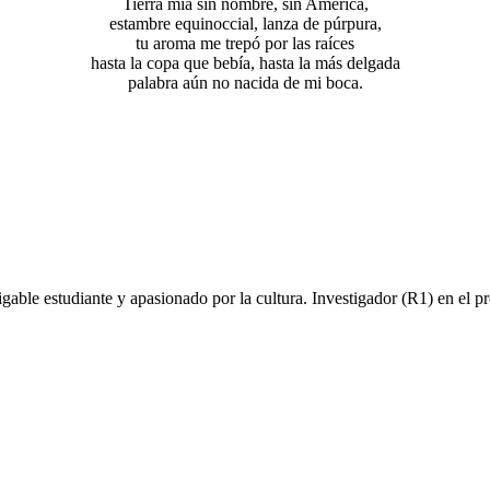
Tierra mía sin nombre, sin América,
estambre equinoccial, lanza de púrpura,
tu aroma me trepó por las raíces
hasta la copa que bebía, hasta la más delgada
palabra aún no nacida de mi boca.
fatigable estudiante y apasionado por la cultura. Investigador (R1) en