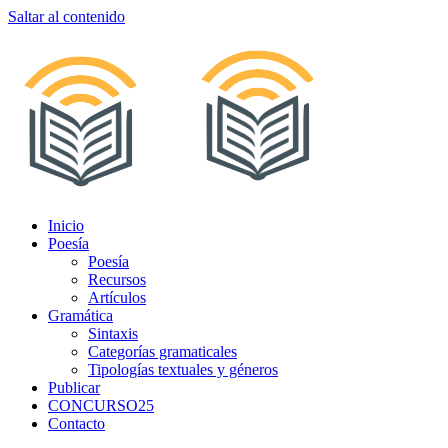
Saltar al contenido
Inicio
Poesía
Poesía
Recursos
Artículos
Gramática
Sintaxis
Categorías gramaticales
Tipologías textuales y géneros
Publicar
CONCURSO25
Contacto