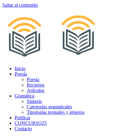
Saltar al contenido
Inicio
Poesía
Poesía
Recursos
Artículos
Gramática
Sintaxis
Categorías gramaticales
Tipologías textuales y géneros
Publicar
CONCURSO25
Contacto