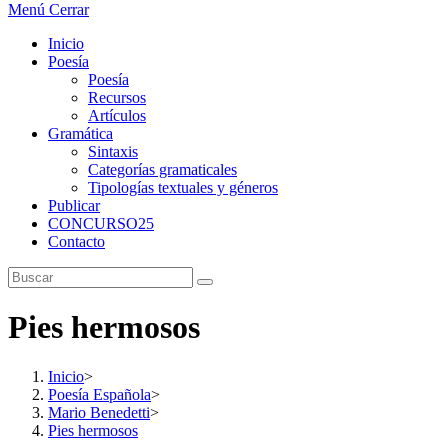
Menú
Cerrar
Inicio
Poesía
Poesía
Recursos
Artículos
Gramática
Sintaxis
Categorías gramaticales
Tipologías textuales y géneros
Publicar
CONCURSO25
Contacto
Pies hermosos
Inicio
>
Poesía Española
>
Mario Benedetti
>
Pies hermosos