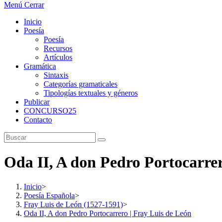
Menú
Cerrar
Inicio
Poesía
Poesía
Recursos
Artículos
Gramática
Sintaxis
Categorías gramaticales
Tipologías textuales y géneros
Publicar
CONCURSO25
Contacto
Oda II, A don Pedro Portocarrer
Inicio
>
Poesía Española
>
Fray Luis de León (1527-1591)
>
Oda II, A don Pedro Portocarrero | Fray Luis de León