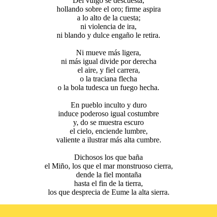
Del vulgo se descuesta,
hollando sobre el oro; firme aspira
a lo alto de la cuesta;
ni violencia de ira,
ni blando y dulce engaño le retira.
Ni mueve más ligera,
ni más igual divide por derecha
el aire, y fiel carrera,
o la traciana flecha
o la bola tudesca un fuego hecha.
En pueblo inculto y duro
induce poderoso igual costumbre
y, do se muestra escuro
el cielo, enciende lumbre,
valiente a ilustrar más alta cumbre.
Dichosos los que baña
el Miño, los que el mar monstruoso cierra,
dende la fiel montaña
hasta el fin de la tierra,
los que desprecia de Eume la alta sierra.