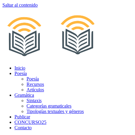
Saltar al contenido
Inicio
Poesía
Poesía
Recursos
Artículos
Gramática
Sintaxis
Categorías gramaticales
Tipologías textuales y géneros
Publicar
CONCURSO25
Contacto