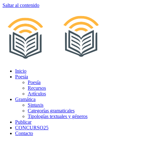
Saltar al contenido
Inicio
Poesía
Poesía
Recursos
Artículos
Gramática
Sintaxis
Categorías gramaticales
Tipologías textuales y géneros
Publicar
CONCURSO25
Contacto