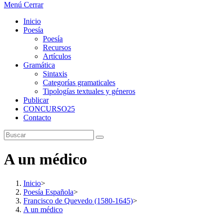
Menú
Cerrar
Inicio
Poesía
Poesía
Recursos
Artículos
Gramática
Sintaxis
Categorías gramaticales
Tipologías textuales y géneros
Publicar
CONCURSO25
Contacto
A un médico
Inicio
>
Poesía Española
>
Francisco de Quevedo (1580-1645)
>
A un médico