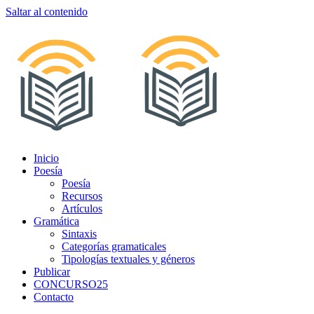
Saltar al contenido
Inicio
Poesía
Poesía
Recursos
Artículos
Gramática
Sintaxis
Categorías gramaticales
Tipologías textuales y géneros
Publicar
CONCURSO25
Contacto