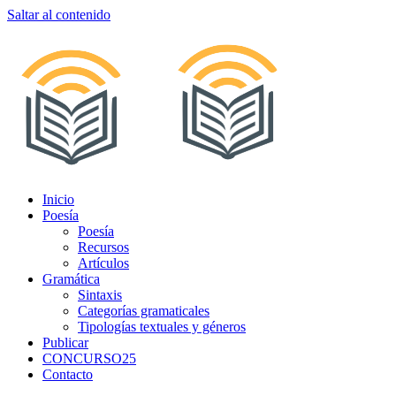
Saltar al contenido
Inicio
Poesía
Poesía
Recursos
Artículos
Gramática
Sintaxis
Categorías gramaticales
Tipologías textuales y géneros
Publicar
CONCURSO25
Contacto