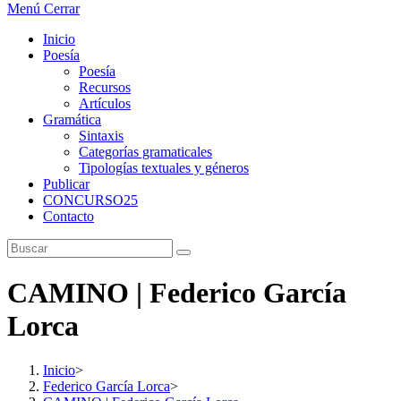
Menú
Cerrar
Inicio
Poesía
Poesía
Recursos
Artículos
Gramática
Sintaxis
Categorías gramaticales
Tipologías textuales y géneros
Publicar
CONCURSO25
Contacto
CAMINO | Federico García
Lorca
Inicio
>
Federico García Lorca
>