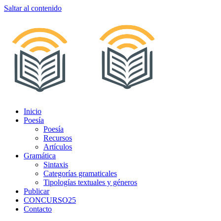
Saltar al contenido
Inicio
Poesía
Poesía
Recursos
Artículos
Gramática
Sintaxis
Categorías gramaticales
Tipologías textuales y géneros
Publicar
CONCURSO25
Contacto