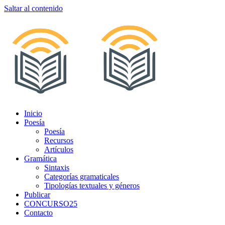
Saltar al contenido
Inicio
Poesía
Poesía
Recursos
Artículos
Gramática
Sintaxis
Categorías gramaticales
Tipologías textuales y géneros
Publicar
CONCURSO25
Contacto