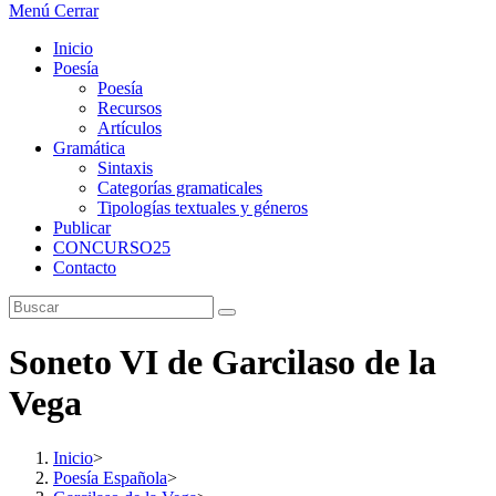
Menú
Cerrar
Inicio
Poesía
Poesía
Recursos
Artículos
Gramática
Sintaxis
Categorías gramaticales
Tipologías textuales y géneros
Publicar
CONCURSO25
Contacto
Soneto VI de Garcilaso de la
Vega
Inicio
>
Poesía Española
>