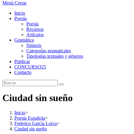
Menú
Cerrar
Inicio
Poesía
Poesía
Recursos
Artículos
Gramática
Sintaxis
Categorías gramaticales
Tipologías textuales y géneros
Publicar
CONCURSO25
Contacto
Ciudad sin sueño
Inicio
>
Poesía Española
>
Federico García Lorca
>
Ciudad sin sueño