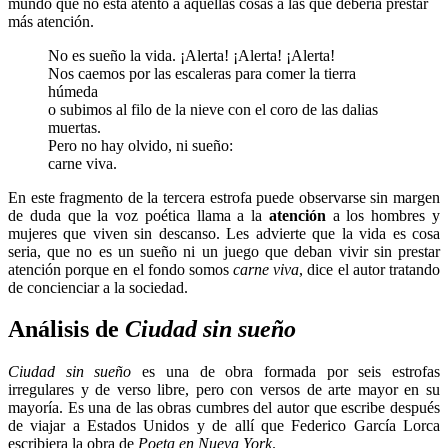
mundo que no está atento a aquellas cosas a las que debería prestar
más atención.
No es sueño la vida. ¡Alerta! ¡Alerta! ¡Alerta!
Nos caemos por las escaleras para comer la tierra
húmeda
o subimos al filo de la nieve con el coro de las dalias
muertas.
Pero no hay olvido, ni sueño:
carne viva.
En este fragmento de la tercera estrofa puede observarse sin margen
de duda que la voz poética llama a la
atención
a los hombres y
mujeres que viven sin descanso. Les advierte que la vida es cosa
seria, que no es un sueño ni un juego que deban vivir sin prestar
atención porque en el fondo somos
carne viva
, dice el autor tratando
de concienciar a la sociedad.
Análisis de
Ciudad sin sueño
Ciudad sin sueño
es una de obra formada por seis estrofas
irregulares y de verso libre, pero con versos de arte mayor en su
mayoría. Es una de las obras cumbres del autor que escribe después
de viajar a Estados Unidos y de allí que Federico García Lorca
escribiera la obra de
Poeta en Nueva York
.