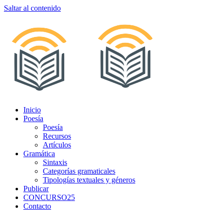
Saltar al contenido
Inicio
Poesía
Poesía
Recursos
Artículos
Gramática
Sintaxis
Categorías gramaticales
Tipologías textuales y géneros
Publicar
CONCURSO25
Contacto